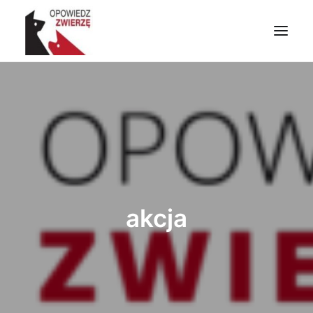
PRZYDATNE INFORMACJE
ZWIERZĘTA W LITERATURZE I SZTUCE
ZWIERZĘTA W CHRZEŚCIJAŃSTWIE
ZRÓB CO MOŻESZ
NAPISZ DO NAS
WYSZUKIWANIE
akcja