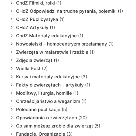
ChdZ Filmiki, rolki
(1)
CHdZ Odpowiedzi na trudne pytania, polemiki
(1)
CHdZ Publicystyka
(1)
CHdZ Artykuły
(1)
ChdZ Materiały edukacyjne
(1)
Nowosielski – homocentryzm przełamany
(1)
Zwierzęta w malarstwie i rzeźbie
(1)
Zdjęcia zwierząt
(1)
Wielki Post
(2)
Kursy i materiały edukacyjne
(3)
Fakty o zwierzętach – artykuły
(1)
Modlitwy, liturgia, homilie
(1)
Chrześcijaństwo a weganizm
(1)
Polecane publikacje
(5)
Opowiadania o zwierzętach
(20)
Co sam możesz zrobić dla zwierząt
(5)
Fundacje, Organizacje
(3)