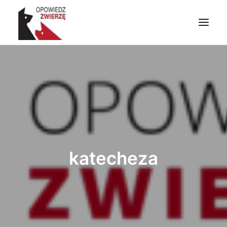
PRZYDATNE INFORMACJE
ZWIERZĘTA W LITERATURZE I SZTUCE
ZWIERZĘTA W CHRZEŚCIJAŃSTWIE
ZRÓB CO MOŻESZ
NAPISZ DO NAS
WYSZUKIWANIE
katecheza