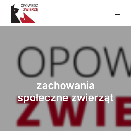
PRZYDATNE INFORMACJE
ZWIERZĘTA W LITERATURZE I SZTUCE
ZWIERZĘTA W CHRZEŚCIJAŃSTWIE
ZRÓB CO MOŻESZ
NAPISZ DO NAS
zachowania
WYSZUKIWANIE
społeczne zwierząt