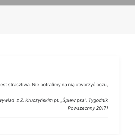
est straszliwa. Nie potrafimy na nią otworzyć oczu,
ękłyby nam serca”.
wywiad z Z. Kruczyńskim pt. „Śpiew psa”. Tygodnik
Powszechny 2017)