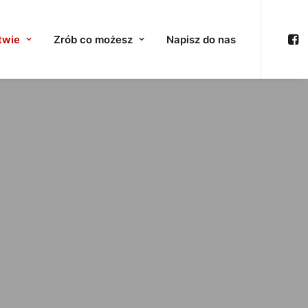
twie
Zrób co możesz
Napisz do nas