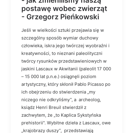
- jak zmieniliśmy naszą
postawę wobec zwierząt
- Grzegorz Pieńkowski
Jeśli w wielkości sztuki przejawia się w
szczególny sposób wymiar duchowy
człowieka, iskra jego twórczej wyobraźni i
kreatywności, to nieznani paleolityczni
twórcy rysunków przedstawieniowych w
jaskini Lascaux w Akwitanii (paleolit 17 000
– 15 000 lat p.n.e.) osiągnęli poziom
artystyczny, który skłonił Pablo Picasso po
ich obejrzeniu do stwierdzenia „my
niczego nie odkryliśmy”, a archeolog,
ksiądz Henri Breuil stwierdził z
zachwytem, że „to Kaplica Sykstyńska
prehistorii". Wybitne dzieła z Lascaux, owe
„krajobrazy duszy”, przedstawiają