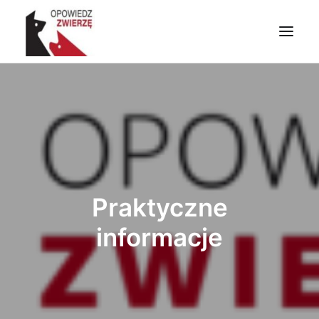
PRZYDATNE INFORMACJE
ZWIERZĘTA W LITERATURZE I SZTUCE
ZWIERZĘTA W CHRZEŚCIJAŃSTWIE
ZRÓB CO MOŻESZ
NAPISZ DO NAS
Praktyczne
WYSZUKIWANIE
informacje