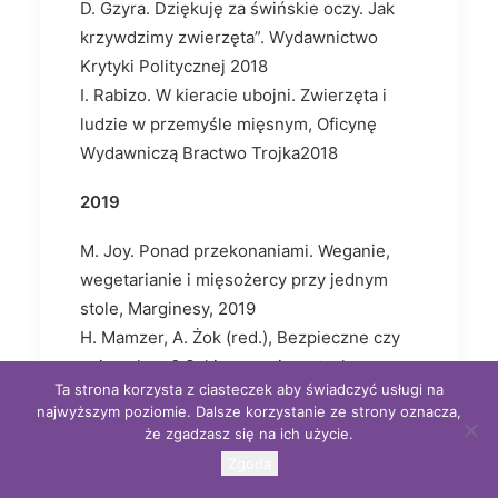
D. Gzyra. Dziękuję za świńskie oczy. Jak
krzywdzimy zwierzęta”. Wydawnictwo
Krytyki Politycznej 2018
I. Rabizo. W kieracie ubojni. Zwierzęta i
ludzie w przemyśle mięsnym, Oficynę
Wydawniczą Bractwo Trojka2018
2019
M. Joy. Ponad przekonaniami. Weganie,
wegetarianie i mięsożercy przy jednym
stole, Marginesy, 2019
H. Mamzer, A. Żok (red.), Bezpieczne czy
zniewolone? Szkice o zwierzętach,
Ta strona korzysta z ciasteczek aby świadczyć usługi na
Oficyna Wydawnicza Epigram, 2019
najwyższym poziomie. Dalsze korzystanie ze strony oznacza,
że zgadzasz się na ich użycie.
2020
Zgoda
D. Probucka. Etyczne potępienie