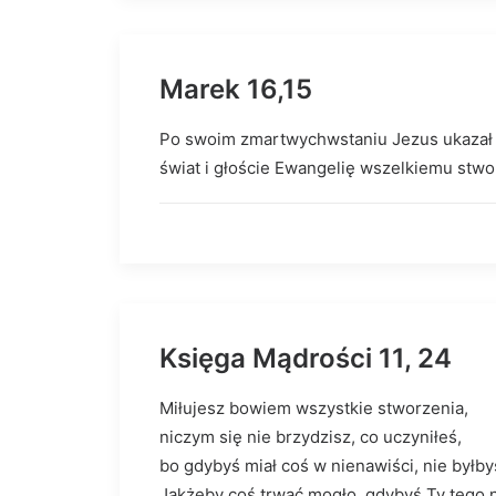
Marek 16,15
Po swoim zmartwychwstaniu Jezus ukazał si
świat i głoście Ewangelię wszelkiemu stwo
Księga Mądrości 11, 24
Miłujesz bowiem wszystkie stworzenia,
niczym się nie brzydzisz, co uczyniłeś,
bo gdybyś miał coś w nienawiści, nie byłby
Jakżeby coś trwać mogło, gdybyś Ty tego n