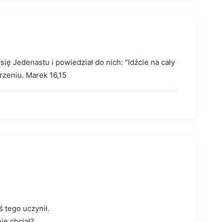
ę Jedenastu i powiedział do nich: "Idźcie na cały
rzeniu. Marek 16,15
ś tego uczynił.
ie chciał?