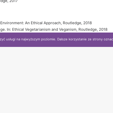
edge, 2017
 Environment: An Ethical Approach, Routledge, 2018
ge. In: Ethical Vegetarianism and Veganism, Routledge, 2018
 Press, 2018
zyć usługi na najwyższym poziomie. Dalsze korzystanie ze strony oznacz
ate Change Denial. In: Climate Change Denial and Public Relati
he Anthropocene, Lantern Publishing & Media, 2020
he History of a Common Fate, Oneworld Publications, 2020
ed World, Vintage Publishing, 2021