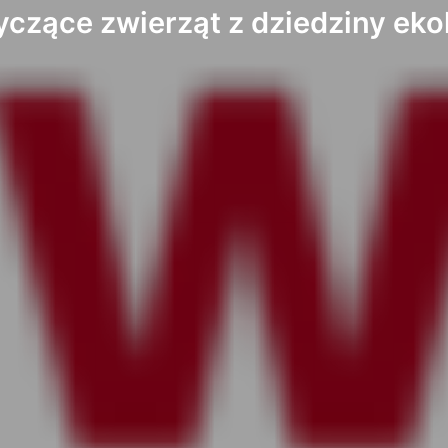
yczące zwierząt z dziedziny eko