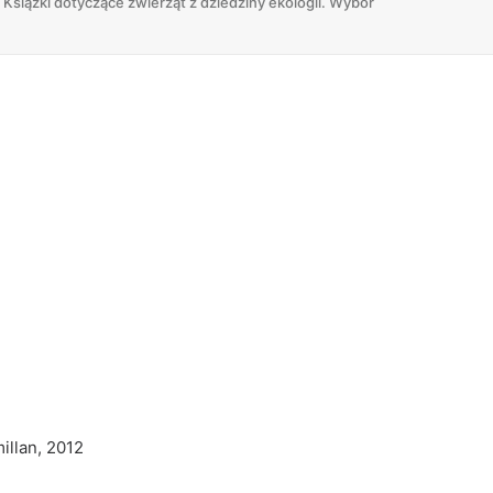
Książki dotyczące zwierząt z dziedziny ekologii. Wybór
illan, 2012