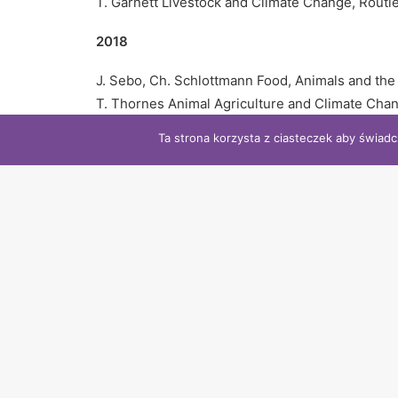
T. Garnett Livestock and Climate Change, Routl
2018
J. Sebo, Ch. Schlottmann Food, Animals and the
T. Thornes Animal Agriculture and Climate Chan
J. R. Anthis The End of Animal Farming, Beacon
Ta strona korzysta z ciasteczek aby świadc
2019
Vasile Stănescu. Cowgate: Meat Eating and Clim
2020
J.-A. McArthur, K. Wilson Hidden: Animals in t
M. Kurlansky – Salmon: A Fish, the Earth, and t
2021
H. Mance How to Love Animals: In a Human-Shap