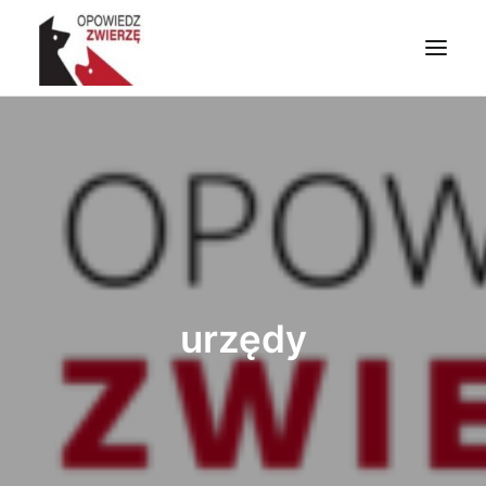
PRZYDATNE INFORMACJE
ZWIERZĘTA W LITERATURZE I SZTUCE
ZWIERZĘTA W CHRZEŚCIJAŃSTWIE
ZRÓB CO MOŻESZ
NAPISZ DO NAS
WYSZUKIWANIE
urzędy