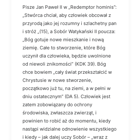
Pisze Jan Paweł II w „Redemptor hominis”:
„Stwórca chciał, aby człowiek obcował z
przyrodą jako jej rozumny i szlachetny pan
i stróż „(15), a Sobór Watykański II poucza:
„Bóg gotuje nowe mieszkanie i nową
ziemię. Całe to stworzenie, które Bóg
uczynił dla człowieka, będzie uwolnione
od niewoli znikomości” (KDK 39). Bóg
chce bowiem „cały świat przekształcić w
Chrystusie w nowe stworzenie,
początkowo już tu, na ziemi, a w pełni w
dniu ostatecznym” (DA 5). Człowiek jest
zatem zobowiązany do ochrony
środowiska, zwłaszcza zwierząt, i
powinien to robić aż do momentu, kiedy
nastąpi widzialne odnowienie wszystkiego
i kiedy – jak dalej uczy Sobór – „wraz z