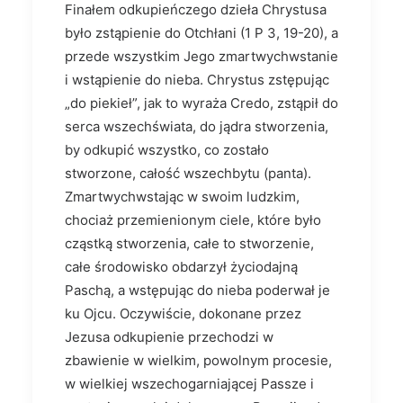
Finałem odkupieńczego dzieła Chrystusa
było zstąpienie do Otchłani (1 P 3, 19-20), a
przede wszystkim Jego zmartwychwstanie
i wstąpienie do nieba. Chrystus zstępując
„do piekieł”, jak to wyraża Credo, zstąpił do
serca wszechświata, do jądra stworzenia,
by odkupić wszystko, co zostało
stworzone, całość wszechbytu (panta).
Zmartwychwstając w swoim ludzkim,
chociaż przemienionym ciele, które było
cząstką stworzenia, całe to stworzenie,
całe środowisko obdarzył życiodajną
Paschą, a wstępując do nieba poderwał je
ku Ojcu. Oczywiście, dokonane przez
Jezusa odkupienie przechodzi w
zbawienie w wielkim, powolnym procesie,
w wielkiej wszechogarniającej Passze i