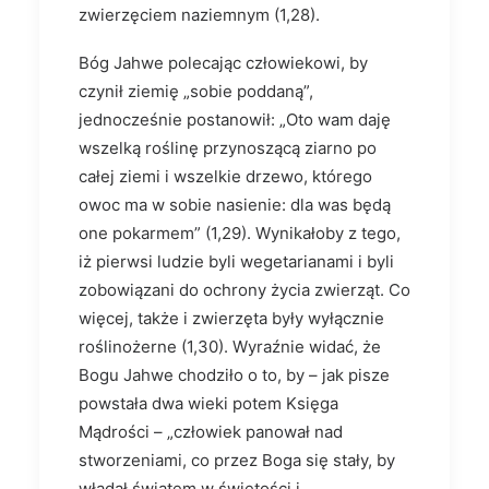
zwierzęciem naziemnym (1,28).
Bóg Jahwe polecając człowiekowi, by
czynił ziemię „sobie poddaną”,
jednocześnie postanowił: „Oto wam daję
wszelką roślinę przynoszącą ziarno po
całej ziemi i wszelkie drzewo, którego
owoc ma w sobie nasienie: dla was będą
one pokarmem” (1,29). Wynikałoby z tego,
iż pierwsi ludzie byli wegetarianami i byli
zobowiązani do ochrony życia zwierząt. Co
więcej, także i zwierzęta były wyłącznie
roślinożerne (1,30). Wyraźnie widać, że
Bogu Jahwe chodziło o to, by – jak pisze
powstała dwa wieki potem Księga
Mądrości – „człowiek panował nad
stworzeniami, co przez Boga się stały, by
władał światem w świętości i