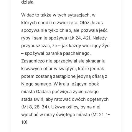
działa.
Widać to także w tych sytuacjach, w
których chodzi o zwierzęta. Otóż Jezus
spożywa nie tylko chleb, ale pozwala jeść
ryby i sam je spożywa (Łk 24, 42). Należy
przy­puszczać, że – jak każdy wierzący Żyd
– spożywał baranka paschalnego.
Zasadniczo nie sprzeciwiał się składaniu
krwawych ofiar w świątyni, które jednak
potem zostaną zastąpione jedyną ofiarą z
Niego samego. W kraju leżącym obok
miasta Gadara poświęca życie całego
stada świń, aby ratować dwóch opętanych
(Mt 8, 28-34). Używa oślicy, by na niej
wjechać w mury świętego miasta (Mt 21, 1-
10).