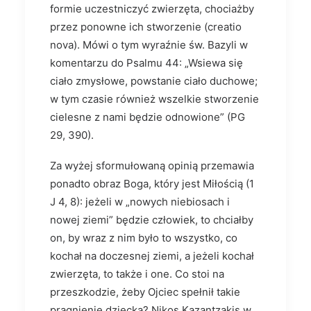
formie uczestniczyć zwierzęta, chociażby
przez ponowne ich stworzenie (creatio
nova). Mówi o tym wyraźnie św. Bazyli w
komentarzu do Psalmu 44: „Wsiewa się
ciało zmysłowe, powstanie ciało duchowe;
w tym czasie również wszelkie stworzenie
cielesne z nami będzie odnowione” (PG
29, 390).
Za wyżej sformułowaną opinią przemawia
ponadto obraz Boga, który jest Miłością (1
J 4, 8): jeżeli w „nowych niebiosach i
nowej ziemi” będzie człowiek, to chciałby
on, by wraz z nim było to wszystko, co
kochał na doczesnej ziemi, a jeżeli kochał
zwierzęta, to także i one. Co stoi na
przeszkodzie, żeby Ojciec spełnił takie
pragnienie dziecka? Nikos Kazantzakis w