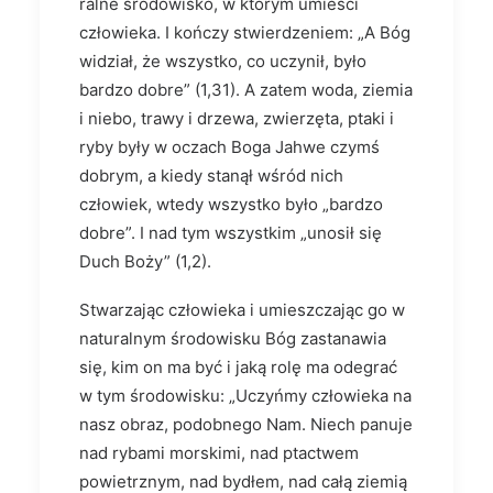
ralne środowisko, w którym umieści
człowieka. I kończy stwierdzeniem: „A Bóg
widział, że wszystko, co uczynił, było
bardzo dobre” (1,31). A zatem woda, ziemia
i niebo, trawy i drzewa, zwierzęta, ptaki i
ryby były w oczach Boga Jahwe czymś
dobrym, a kiedy stanął wśród nich
człowiek, wtedy wszystko było „bardzo
dobre”. I nad tym wszystkim „unosił się
Duch Boży” (1,2).
Stwarzając człowieka i umieszczając go w
naturalnym środowisku Bóg zastanawia
się, kim on ma być i jaką rolę ma odegrać
w tym środowisku: „Uczyńmy człowieka na
nasz obraz, podobnego Nam. Niech panuje
nad rybami morskimi, nad ptactwem
powietrznym, nad bydłem, nad całą ziemią