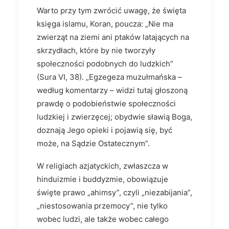
Warto przy tym zwrócić uwagę, że święta
księga islamu, Koran, poucza: „Nie ma
zwierząt na ziemi ani ptaków latających na
skrzydłach, które by nie tworzyły
społeczności podobnych do ludzkich”
(Sura VI, 38). „Egzegeza muzułmańska –
według komentarzy – widzi tutaj głoszoną
prawdę o podobieństwie społeczności
ludzkiej i zwierzęcej; obydwie sławią Boga,
doznają Jego opieki i pojawią się, być
może, na Sądzie Ostatecznym”.
W religiach azjatyckich, zwłaszcza w
hinduizmie i buddyzmie, obowiązuje
święte prawo „ahimsy”, czyli „niezabijania”,
„niestosowania przemocy”, nie tylko
wobec ludzi, ale także wobec całego