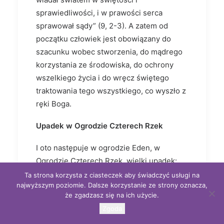
sprawiedliwości, i w prawości serca
sprawował sądy” (9, 2-3). A zatem od
początku człowiek jest obowiązany do
szacunku wobec stworzenia, do mądrego
korzystania ze środowiska, do ochrony
wszelkiego życia i do wręcz świętego
traktowania tego wszystkiego, co wyszło z
ręki Boga.
Upadek w Ogrodzie Czterech Rzek
I oto następuje w ogrodzie Eden, w
Ogrodzie Czterech Rzek, wielki upadek:
pierwsi ludzie są nieposłuszni Bogu i
Ta strona korzysta z ciasteczek aby świadczyć usługi na
najwyższym poziomie. Dalsze korzystanie ze strony oznacza,
popełniają grzech. Popełniając go ściągają
że zgadzasz się na ich użycie.
karę nie tylko na siebie i na całe
Zgoda
potomstwo z nich rodzone, ale także na