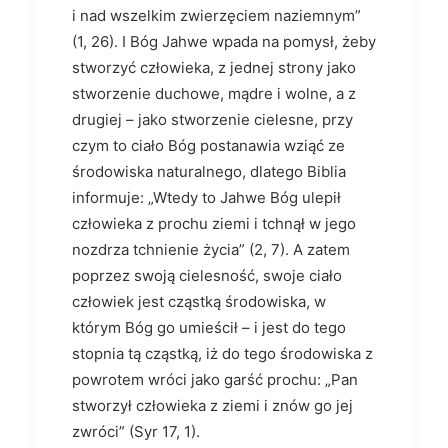
i nad wszelkim zwierzęciem naziemnym”
(1, 26). I Bóg Jahwe wpada na pomysł, żeby
stworzyć człowieka, z jednej strony jako
stworzenie duchowe, mądre i wolne, a z
drugiej – jako stworzenie cielesne, przy
czym to ciało Bóg postanawia wziąć ze
środowiska natural­nego, dlatego Biblia
informuje: „Wtedy to Jahwe Bóg ulepił
człowieka z prochu ziemi i tchnął w jego
nozdrza tchnienie życia” (2, 7). A zatem
poprzez swoją cielesność, swoje ciało
człowiek jest cząstką środowiska, w
którym Bóg go umieścił – i jest do tego
stopnia tą cząstką, iż do tego środowiska z
powrotem wróci jako garść prochu: „Pan
stworzył człowieka z ziemi i znów go jej
zwróci” (Syr 17, 1).